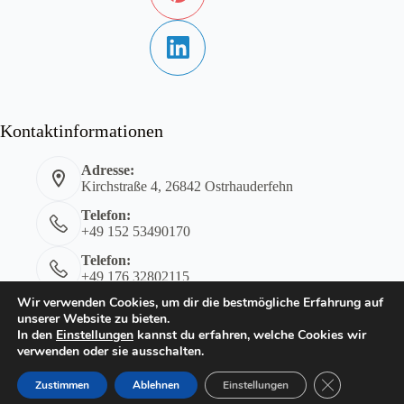
Kontaktinformationen
Adresse:
Kirchstraße 4, 26842 Ostrhauderfehn
Telefon:
+49 152 53490170
Telefon:
+49 176 32802115
Wir verwenden Cookies, um dir die bestmögliche Erfahrung auf
E-Mail:
unserer Website zu bieten.
kontakt@tensing-ostrhauderfehn.de
In den
Einstellungen
kannst du erfahren, welche Cookies wir
Impressum
Datenschutzerklärung
verwenden oder sie ausschalten.
GDPR Cookie-
Zustimmen
Ablehnen
Einstellungen