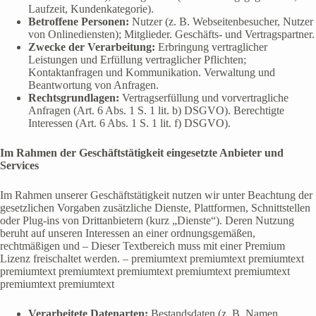
Laufzeit, Kundenkategorie).
Betroffene Personen:
Nutzer (z. B. Webseitenbesucher, Nutzer
von Onlinediensten); Mitglieder. Geschäfts- und Vertragspartner.
Zwecke der Verarbeitung:
Erbringung vertraglicher
Leistungen und Erfüllung vertraglicher Pflichten;
Kontaktanfragen und Kommunikation. Verwaltung und
Beantwortung von Anfragen.
Rechtsgrundlagen:
Vertragserfüllung und vorvertragliche
Anfragen (Art. 6 Abs. 1 S. 1 lit. b) DSGVO). Berechtigte
Interessen (Art. 6 Abs. 1 S. 1 lit. f) DSGVO).
Im Rahmen der Geschäftstätigkeit eingesetzte Anbieter und
Services
Im Rahmen unserer Geschäftstätigkeit nutzen wir unter Beachtung der
gesetzlichen Vorgaben zusätzliche Dienste, Plattformen, Schnittstellen
oder Plug-ins von Drittanbietern (kurz „Dienste“). Deren Nutzung
beruht auf unseren Interessen an einer ordnungsgemäßen,
rechtmäßigen und – Dieser Textbereich muss mit einer Premium
Lizenz freischaltet werden. – premiumtext premiumtext premiumtext
premiumtext premiumtext premiumtext premiumtext premiumtext
premiumtext premiumtext
Verarbeitete Datenarten:
Bestandsdaten (z. B. Namen,