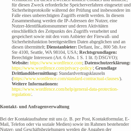
für diesen Zweck erforderliche Speicherverfahren eingesetzt und
Sicherheitsprotokolle während der Prüfung und insbesondere im
Falle eines unberechtigten Zugriffs erstellt werden. In diesem
Zusammenhang werden die IP-Adressen der Nutzer, eine
Nutzer-Identifikationsnummer und deren Aktivitäten
einschließlich des Zeitpunkts des Zugriffs verarbeitet und
gespeichert sowie mit den vom Anbieter der Firewall- und
Sicherheitsfunktion bereitgestellten Daten abgeglichen und an
diesen übermittelt;
Dienstanbieter:
Defiant, Inc., 800 5th Ave
Ste 4100, Seattle, WA 98104, USA;
Rechtsgrundlagen:
Berechtigte Interessen (Art. 6 Abs. 1 S. 1 lit. f) DSGVO);
Website:
https://www.wordfence.com
;
Datenschutzerklärung:
https://www.wordfence.com/privacy-policy/
;
Grundlage
Drittlandübermittlung:
Standardvertragsklauseln
(
https://www.wordfence.com/standard-contractual-clauses/
).
Weitere Informationen:
https://www.wordfence.com/help/general-data-protection-
regulation/
.
Kontakt- und Anfragenverwaltung
Bei der Kontaktaufnahme mit uns (z. B. per Post, Kontaktformular, E-
Mail, Telefon oder via soziale Medien) sowie im Rahmen bestehender
Nutzer- und Geschäftsbeziehungen werden die Angaben der