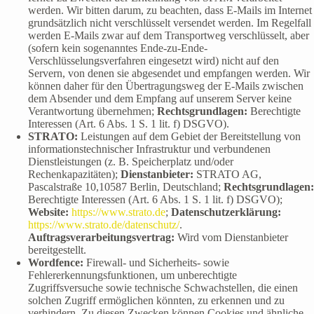
werden. Wir bitten darum, zu beachten, dass E-Mails im Internet
grundsätzlich nicht verschlüsselt versendet werden. Im Regelfall
werden E-Mails zwar auf dem Transportweg verschlüsselt, aber
(sofern kein sogenanntes Ende-zu-Ende-
Verschlüsselungsverfahren eingesetzt wird) nicht auf den
Servern, von denen sie abgesendet und empfangen werden. Wir
können daher für den Übertragungsweg der E-Mails zwischen
dem Absender und dem Empfang auf unserem Server keine
Verantwortung übernehmen;
Rechtsgrundlagen:
Berechtigte
Interessen (Art. 6 Abs. 1 S. 1 lit. f) DSGVO).
STRATO:
Leistungen auf dem Gebiet der Bereitstellung von
informationstechnischer Infrastruktur und verbundenen
Dienstleistungen (z. B. Speicherplatz und/oder
Rechenkapazitäten);
Dienstanbieter:
STRATO AG,
Pascalstraße 10,10587 Berlin, Deutschland;
Rechtsgrundlagen:
Berechtigte Interessen (Art. 6 Abs. 1 S. 1 lit. f) DSGVO);
Website:
https://www.strato.de
;
Datenschutzerklärung:
https://www.strato.de/datenschutz/
.
Auftragsverarbeitungsvertrag:
Wird vom Dienstanbieter
bereitgestellt.
Wordfence:
Firewall- und Sicherheits- sowie
Fehlererkennungsfunktionen, um unberechtigte
Zugriffsversuche sowie technische Schwachstellen, die einen
solchen Zugriff ermöglichen könnten, zu erkennen und zu
verhindern. Zu diesen Zwecken können Cookies und ähnliche,