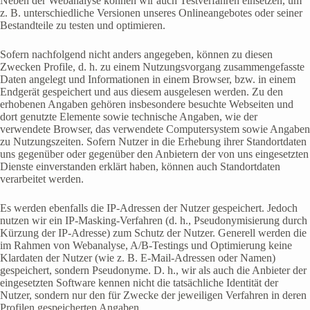
Neben der Webanalyse können wir auch Testverfahren einsetzen, um
z. B. unterschiedliche Versionen unseres Onlineangebotes oder seiner
Bestandteile zu testen und optimieren.
Sofern nachfolgend nicht anders angegeben, können zu diesen
Zwecken Profile, d. h. zu einem Nutzungsvorgang zusammengefasste
Daten angelegt und Informationen in einem Browser, bzw. in einem
Endgerät gespeichert und aus diesem ausgelesen werden. Zu den
erhobenen Angaben gehören insbesondere besuchte Webseiten und
dort genutzte Elemente sowie technische Angaben, wie der
verwendete Browser, das verwendete Computersystem sowie Angaben
zu Nutzungszeiten. Sofern Nutzer in die Erhebung ihrer Standortdaten
uns gegenüber oder gegenüber den Anbietern der von uns eingesetzten
Dienste einverstanden erklärt haben, können auch Standortdaten
verarbeitet werden.
Es werden ebenfalls die IP-Adressen der Nutzer gespeichert. Jedoch
nutzen wir ein IP-Masking-Verfahren (d. h., Pseudonymisierung durch
Kürzung der IP-Adresse) zum Schutz der Nutzer. Generell werden die
im Rahmen von Webanalyse, A/B-Testings und Optimierung keine
Klardaten der Nutzer (wie z. B. E-Mail-Adressen oder Namen)
gespeichert, sondern Pseudonyme. D. h., wir als auch die Anbieter der
eingesetzten Software kennen nicht die tatsächliche Identität der
Nutzer, sondern nur den für Zwecke der jeweiligen Verfahren in deren
Profilen gespeicherten Angaben.