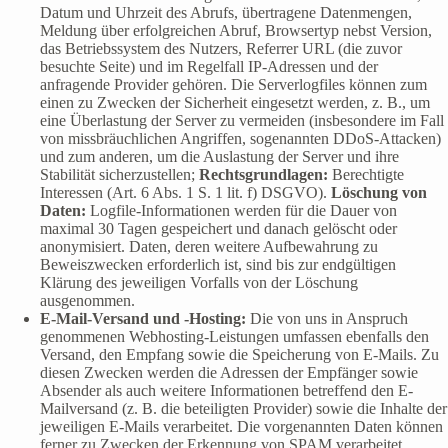
Datum und Uhrzeit des Abrufs, übertragene Datenmengen,
Meldung über erfolgreichen Abruf, Browsertyp nebst Version,
das Betriebssystem des Nutzers, Referrer URL (die zuvor
besuchte Seite) und im Regelfall IP-Adressen und der
anfragende Provider gehören. Die Serverlogfiles können zum
einen zu Zwecken der Sicherheit eingesetzt werden, z. B., um
eine Überlastung der Server zu vermeiden (insbesondere im Fall
von missbräuchlichen Angriffen, sogenannten DDoS-Attacken)
und zum anderen, um die Auslastung der Server und ihre
Stabilität sicherzustellen;
Rechtsgrundlagen:
Berechtigte
Interessen (Art. 6 Abs. 1 S. 1 lit. f) DSGVO).
Löschung von
Daten:
Logfile-Informationen werden für die Dauer von
maximal 30 Tagen gespeichert und danach gelöscht oder
anonymisiert. Daten, deren weitere Aufbewahrung zu
Beweiszwecken erforderlich ist, sind bis zur endgültigen
Klärung des jeweiligen Vorfalls von der Löschung
ausgenommen.
E-Mail-Versand und -Hosting:
Die von uns in Anspruch
genommenen Webhosting-Leistungen umfassen ebenfalls den
Versand, den Empfang sowie die Speicherung von E-Mails. Zu
diesen Zwecken werden die Adressen der Empfänger sowie
Absender als auch weitere Informationen betreffend den E-
Mailversand (z. B. die beteiligten Provider) sowie die Inhalte der
jeweiligen E-Mails verarbeitet. Die vorgenannten Daten können
ferner zu Zwecken der Erkennung von SPAM verarbeitet