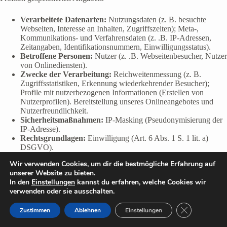
Verarbeitete Datenarten:
Nutzungsdaten (z. B. besuchte
Webseiten, Interesse an Inhalten, Zugriffszeiten); Meta-,
Kommunikations- und Verfahrensdaten (z. .B. IP-Adressen,
Zeitangaben, Identifikationsnummern, Einwilligungsstatus).
Betroffene Personen:
Nutzer (z. .B. Webseitenbesucher, Nutzer
von Onlinediensten).
Zwecke der Verarbeitung:
Reichweitenmessung (z. B.
Zugriffsstatistiken, Erkennung wiederkehrender Besucher);
Profile mit nutzerbezogenen Informationen (Erstellen von
Nutzerprofilen). Bereitstellung unseres Onlineangebotes und
Nutzerfreundlichkeit.
Sicherheitsmaßnahmen:
IP-Masking (Pseudonymisierung der
IP-Adresse).
Rechtsgrundlagen:
Einwilligung (Art. 6 Abs. 1 S. 1 lit. a)
DSGVO).
Wir verwenden Cookies, um dir die bestmögliche Erfahrung auf
Weitere Hinweise zu Verarbeitungsprozessen, Verfahren und
unserer Website zu bieten.
Diensten:
In den
Einstellungen
kannst du erfahren, welche Cookies wir
verwenden oder sie ausschalten.
Google Analytics 4:
Wir verwenden Google Analytics zur
GDPR Cookie-
Messung und Analyse der Nutzung unseres Onlineangebotes auf
Zustimmen
Ablehnen
Einstellungen
der Grundlage einer pseudonymen
Nutzeridentifikationsnummer. Diese Identifikationsnummer