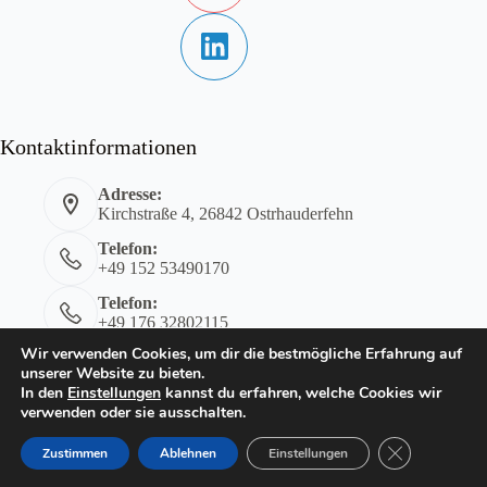
Kontaktinformationen
Adresse:
Kirchstraße 4, 26842 Ostrhauderfehn
Telefon:
+49 152 53490170
Telefon:
+49 176 32802115
Wir verwenden Cookies, um dir die bestmögliche Erfahrung auf
E-Mail:
unserer Website zu bieten.
kontakt@tensing-ostrhauderfehn.de
In den
Einstellungen
kannst du erfahren, welche Cookies wir
Impressum
Datenschutzerklärung
verwenden oder sie ausschalten.
GDPR Cookie-
Zustimmen
Ablehnen
Einstellungen
Copyright © 2026 - TEN SING Ostrhauderfehn