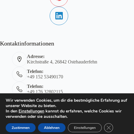
Kontaktinformationen
Adresse:
Kirchstraße 4, 26842 Ostrhauderfehn
Telefon:
+49 152 53490170
Telefon:
+49 176 32802115
Wir verwenden Cookies, um dir die bestmögliche Erfahrung auf
E-Mail:
unserer Website zu bieten.
kontakt@tensing-ostrhauderfehn.de
In den
Einstellungen
kannst du erfahren, welche Cookies wir
Impressum
Datenschutzerklärung
verwenden oder sie ausschalten.
GDPR Cookie-
Zustimmen
Ablehnen
Einstellungen