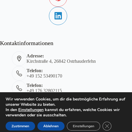
Kontaktinformationen
Adresse:
Kirchstraße 4, 26842 Ostrhauderfehn
Telefon:
+49 152 53490170
Telefon:
+49 176 32802115
Wir verwenden Cookies, um dir die bestmögliche Erfahrung auf
E-Mail:
unserer Website zu bieten.
kontakt@tensing-ostrhauderfehn.de
In den
Einstellungen
kannst du erfahren, welche Cookies wir
Impressum
Datenschutzerklärung
verwenden oder sie ausschalten.
GDPR Cookie-
Zustimmen
Ablehnen
Einstellungen